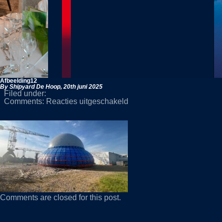
Afbeelding12
By Shipyard De Hoop,
20th juni 2025
Filed under:
voor
Comments:
Reacties uitgeschakeld
Afbeelding12
Comments are closed for this post.