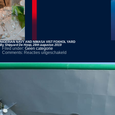
NIGERIAN NAVY AND NIMASA VIST FOXHOL YARD
By Shipyard De Hoop,
28th augustus 2019
Filed under:
Geen categorie
voor
Comments:
Reacties uitgeschakeld
NIGERIAN
NAVY
AND
NIMASA
VIST
FOXHOL
YARD