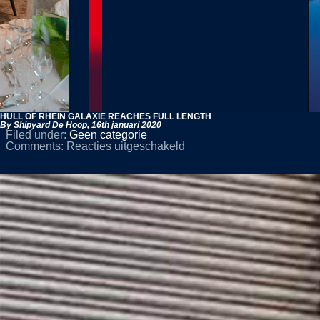
HULL OF RHEIN GALAXIE REACHES FULL LENGTH
By Shipyard De Hoop,
16th januari 2020
Filed under:
Geen categorie
voor
Comments:
Reacties uitgeschakeld
HULL
OF
RHEIN
GALAXIE
REACHES
FULL
LENGTH