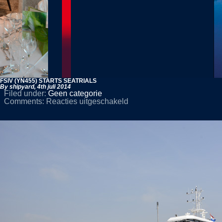
FSIV (YN455) STARTS SEATRIALS
By shipyard,
4th juli 2014
Filed under:
Geen categorie
voor
Comments:
Reacties uitgeschakeld
FSIV
(YN455)
STARTS
SEATRIALS